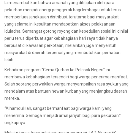
Ia menambahkan bahwa amanah yang dititipkan oleh para
pekurban menjadi energi penggerak bagi lembaga untuk terus
memperluas jangkauan distribusi, terutama bagi masyarakat
yang selama ini kesulitan mendapatkan akses pelaksanaan
Iduladha. Semangat gotong royong dan kepedulian sosial ini dinilai
perlu terus diperkuat agar kebahagiaan hari raya tidak hanya
berpusat di kawasan perkotaan, melainkan juga menyentuh
masyarakat di daerah terpencil yang membutuhkan perhatian
lebih.
Kehadiran program “Gema Qurban ke Pelosok Negeri” ini
membawa kebahagiaan tersendiri bagi warga penerima manfaat.
Salah seorang perwakilan warga menyampaikan rasa syukur yang
mendalam atas bantuan hewan kurban yang menjangkau daerah
mereka.
“Alhamdulillah, sangat bermanfaat bagi warga kami yang
menerima. Semoga menjadi amal jariyah bagi para pekurban,”
ungkapnya.
Melalui konsistensi pelaksanaan program ini, LAZ Alumni FK