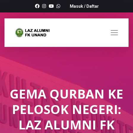
Masuk
/
Daftar
GEMA QURBAN KE
PELOSOK NEGERI:
LAZ ALUMNI FK