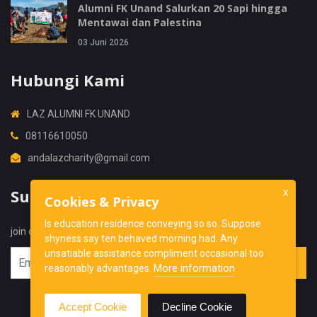
Alumni FK Unand Salurkan 20 Sapi hingga
Mentawai dan Palestina
03 Juni 2026
Hubungi Kami
LAZ ALUMNI FK UNAND
08116610050
andalazcharity@gmail.com
Subscribe
X
Cookies & Privacy
Is education residence conveying so so. Suppose
join our newsletter to get latest update form us.
shyness say ten behaved morning had. Any
unsatiable assistance compliment occasional too
More information
reasonably advantages.
Accept Cookie
Decline Cookie