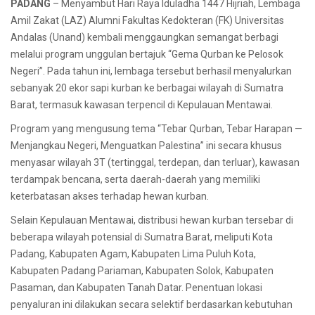
PADANG
– Menyambut Hari Raya Iduladha 1447 Hijriah, Lembaga
Amil Zakat (LAZ) Alumni Fakultas Kedokteran (FK) Universitas
Andalas (Unand) kembali menggaungkan semangat berbagi
melalui program unggulan bertajuk “Gema Qurban ke Pelosok
Negeri”. Pada tahun ini, lembaga tersebut berhasil menyalurkan
sebanyak 20 ekor sapi kurban ke berbagai wilayah di Sumatra
Barat, termasuk kawasan terpencil di Kepulauan Mentawai.
Program yang mengusung tema “Tebar Qurban, Tebar Harapan —
Menjangkau Negeri, Menguatkan Palestina” ini secara khusus
menyasar wilayah 3T (tertinggal, terdepan, dan terluar), kawasan
terdampak bencana, serta daerah-daerah yang memiliki
keterbatasan akses terhadap hewan kurban.
Selain Kepulauan Mentawai, distribusi hewan kurban tersebar di
beberapa wilayah potensial di Sumatra Barat, meliputi Kota
Padang, Kabupaten Agam, Kabupaten Lima Puluh Kota,
Kabupaten Padang Pariaman, Kabupaten Solok, Kabupaten
Pasaman, dan Kabupaten Tanah Datar. Penentuan lokasi
penyaluran ini dilakukan secara selektif berdasarkan kebutuhan