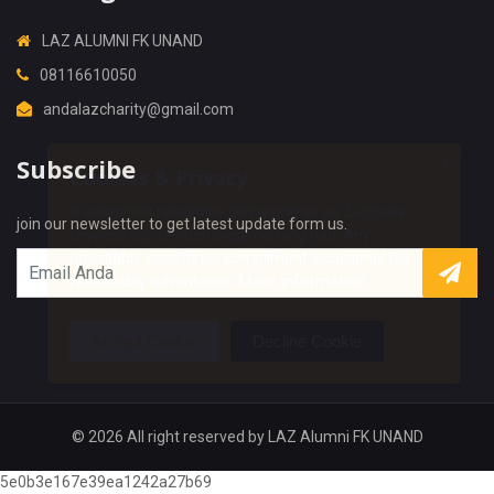
LAZ ALUMNI FK UNAND
08116610050
andalazcharity@gmail.com
Subscribe
X
Cookies & Privacy
Is education residence conveying so so. Suppose
join our newsletter to get latest update form us.
shyness say ten behaved morning had. Any
unsatiable assistance compliment occasional too
More information
reasonably advantages.
Accept Cookie
Decline Cookie
© 2026 All right reserved by
LAZ Alumni FK UNAND
5e0b3e167e39ea1242a27b69