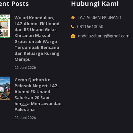
ent Posts
Hubungi Kami
Wujud Kepedulian,
LAZ ALUMNI FK UNAND
LAZ Alumni FK Unand
08116610050
dan RS Unand Gelar
Khitanan Massal
andalazcharity@gmail.com
Gratis untuk Warga
Terdampak Bencana
dan Keluarga Kurang
Mampu
29 Juni 2026
Gema Qurban ke
Pelosok Negeri: LAZ
Alumni FK Unand
Salurkan 20 Sapi
hingga Mentawai dan
Palestina
03 Juni 2026