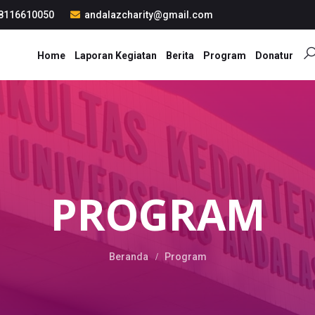
8116610050
andalazcharity@gmail.com
Home
Laporan Kegiatan
Berita
Program
Donatur
PROGRAM
Beranda
Program