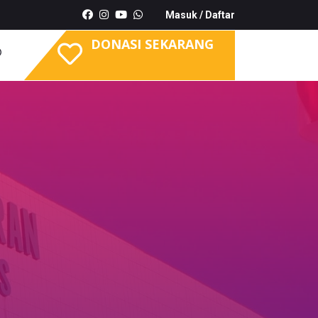
Masuk
/
Daftar
DONASI SEKARANG